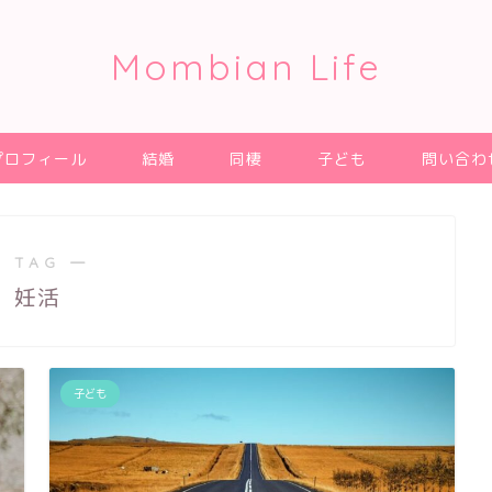
Mombian Life
プロフィール
結婚
同棲
子ども
問い合わ
 TAG ―
妊活
子ども