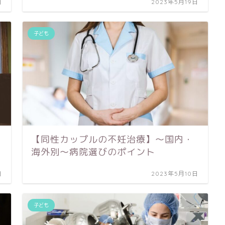
日
2023年5月19日
子ども
【同性カップルの不妊治療】〜国内・
海外別〜病院選びのポイント
日
2023年5月10日
子ども