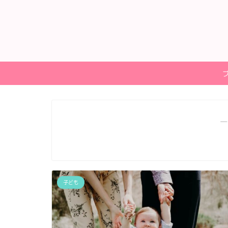
―
子ども