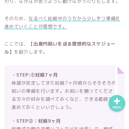
わり、なかなか思うように動けなかったりもします。
そのため、
なるべく妊娠中のうちから少しずつ準備を
プロフィール
進めていくことが理想です。
結婚
ここでは、
【出産内祝いを送る理想的なスケジュー
ル】
を紹介します。
同棲
子ども
・STEP:①妊娠7ヶ月
体調が安定してきた妊娠7ヶ月頃からそろそろ内
祝いの準備を行います。お祝いを贈ってくださ
る方々の好みを調べておくなど、できる範囲で
進めておくといいでしょう。
MENU
・STEP②：妊娠9ヶ月
結婚式の際の来賓リストなどを活用して、親戚