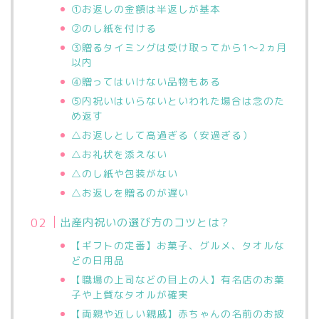
①お返しの金額は半返しが基本
②のし紙を付ける
③贈るタイミングは受け取ってから1〜2ヵ月
以内
④贈ってはいけない品物もある
⑤内祝いはいらないといわれた場合は念のた
め返す
△お返しとして高過ぎる（安過ぎる）
△お礼状を添えない
△のし紙や包装がない
△お返しを贈るのが遅い
出産内祝いの選び方のコツとは？
【ギフトの定番】お菓子、グルメ、タオルな
どの日用品
【職場の上司などの目上の人】有名店のお菓
子や上質なタオルが確実
【両親や近しい親戚】赤ちゃんの名前のお披