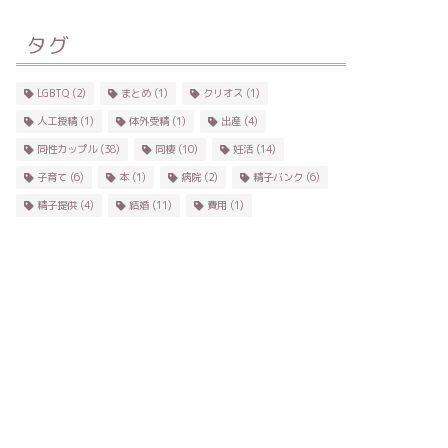
タグ
LGBTQ
(2)
まとめ
(1)
クリオス
(1)
人工授精
(1)
体外受精
(1)
出産
(4)
同性カップル
(38)
同棲
(10)
妊活
(14)
子育て
(6)
本
(1)
病院
(2)
精子バンク
(6)
精子提供
(4)
結婚
(11)
費用
(1)